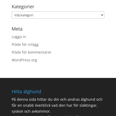
Kategorier
Kategorier
Meta
Logga in
Flöde för inlägg
Flöde för kommentarer
WordPress.org
Hitta älghund
På denna sida
hittar du din och andras älghund och
får en snabb överblick vad den har för släktingar,
syskon och avkommor.